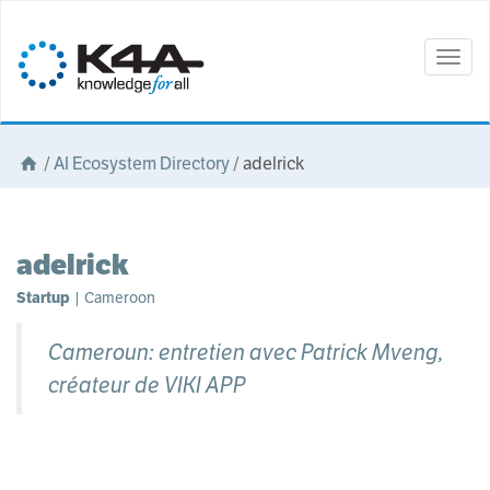
Togg
navig
/
AI Ecosystem Directory
/
adelrick
adelrick
Startup
| Cameroon
Cameroun: entretien avec Patrick Mveng,
créateur de VIKI APP